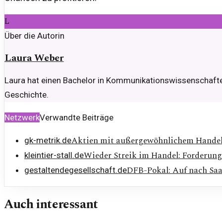
L
Über die Autorin
Laura Weber
Laura hat einen Bachelor in Kommunikationswissenschaften u
Geschichte.
Netzwerk
Verwandte Beiträge
Aktien mit außergewöhnlichem Handel
gk-metrik.de
Wieder Streik im Handel: Forderun
kleintier-stall.de
DFB-Pokal: Auf nach Sa
gestaltendegesellschaft.de
Auch interessant